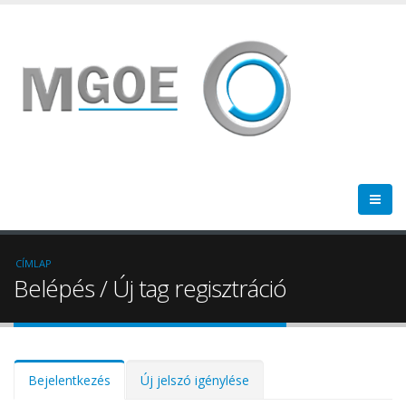
CÍMLAP
Belépés / Új tag regisztráció
Elsődleges fülek
Bejelentkezés
(aktív
Új jelszó igénylése
fül)