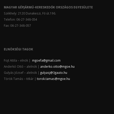
MAGYAR GÉPJÁRMŰ-KERESKEDŐK ORSZÁGOS EGYESÜLETE
Székhely: 2120 Dunakeszi, Fő út.196.
Telefon: 06-27-348-054
Fax: 06-27-348-057
ELNÖKSÉGI TAGOK
Fojt Attila – elnök |
mgoefa@gmail.com
Anderkó Ottó – alelnök |
anderko.otto@mgoe.hu
Gulyás József – alelnök |
gulyasj@3gauto.hu
Török Tamás – titkár |
torok.tamas@mgoe.hu