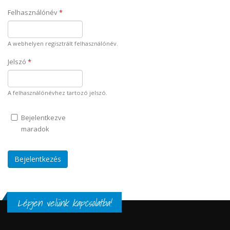
Felhasználónév
*
A webhelyen regisztrált felhasználónév.
Jelszó
*
A felhasználónévhez tartozó jelszó.
Bejelentkezve
maradok
Lépjen velünk kapcsolatba!