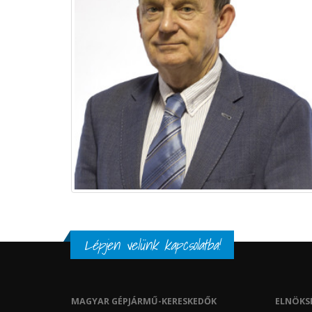
Lépjen velünk kapcsolatba!
MAGYAR GÉPJÁRMŰ-KERESKEDŐK
ELNÖKS