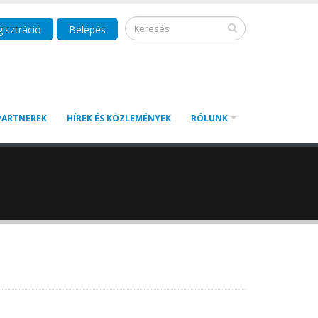
isztráció
Belépés
PARTNEREK
HÍREK ÉS KÖZLEMÉNYEK
RÓLUNK