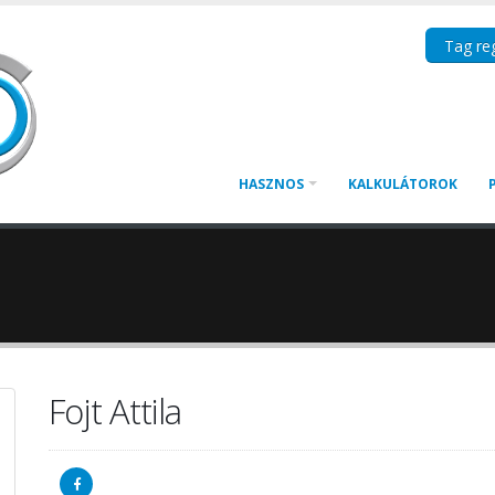
Tag reg
HASZNOS
KALKULÁTOROK
Fojt Attila