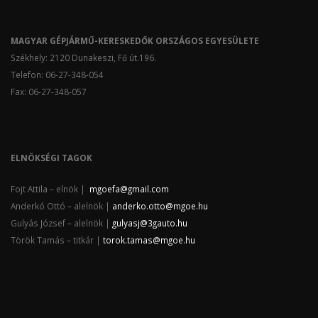
MAGYAR GÉPJÁRMŰ-KERESKEDŐK ORSZÁGOS EGYESÜLETE
Székhely: 2120 Dunakeszi, Fő út.196.
Telefon: 06-27-348-054
Fax: 06-27-348-057
ELNÖKSÉGI TAGOK
Fojt Attila – elnök |
mgoefa@gmail.com
Anderkó Ottó – alelnök |
anderko.otto@mgoe.hu
Gulyás József – alelnök |
gulyasj@3gauto.hu
Török Tamás – titkár |
torok.tamas@mgoe.hu