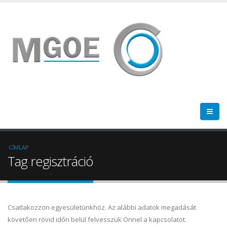
CÍMLAP
Tag regisztráció
Csatlakozzon egyesületünkhöz. Az alábbi adatok megadását
követően rövid időn belül felvesszük Önnel a kapcsolatot.