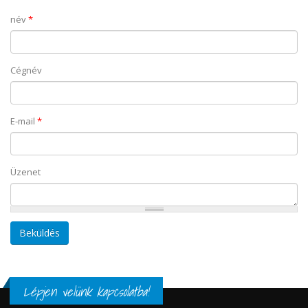
név
*
Cégnév
E-mail
*
Üzenet
Lépjen velünk kapcsolatba!