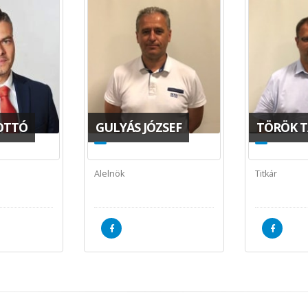
OTTÓ
GULYÁS JÓZSEF
TÖRÖK 
Alelnök
Titkár