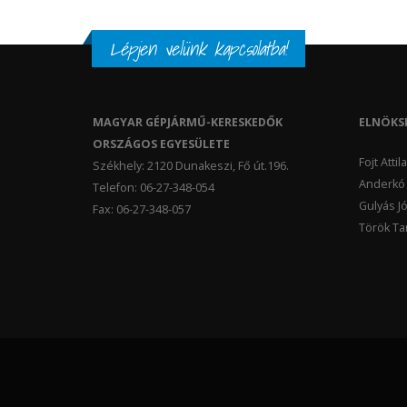
Lépjen velünk kapcsolatba!
MAGYAR GÉPJÁRMŰ-KERESKEDŐK
ELNÖKS
ORSZÁGOS EGYESÜLETE
Fojt Atti
Székhely: 2120 Dunakeszi, Fő út.196.
Anderkó 
Telefon: 06-27-348-054
Gulyás Jó
Fax: 06-27-348-057
Török Tam