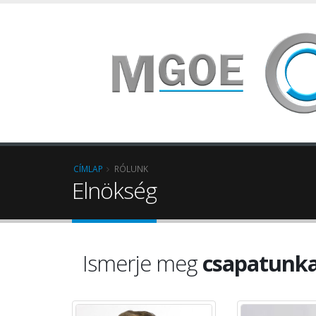
CÍMLAP
RÓLUNK
Elnökség
Ismerje meg
csapatunka