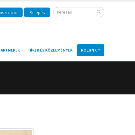
isztráció
Belépés
PARTNEREK
HÍREK ÉS KÖZLEMÉNYEK
RÓLUNK