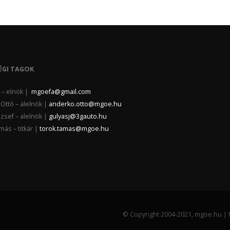
ÉGI TAGOK
la – elnök |
mgoefa@gmail.com
Ottó – alelnök |
anderko.otto@mgoe.hu
zsef – alelnök |
gulyasj@3gauto.hu
ás – titkár |
torok.tamas@mgoe.hu
© Copyright 2004-2021, mgoe.hu | 