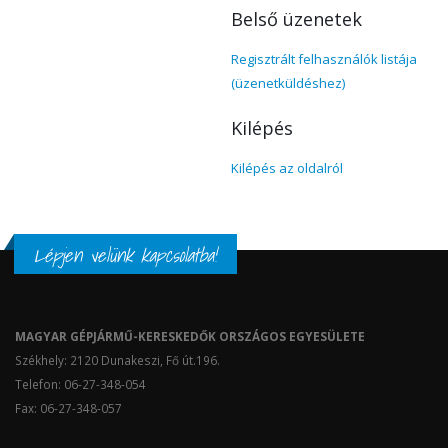
Belső üzenetek
Regisztrált felhasználók listája
(üzenetküldéshez)
Kilépés
Kilépés az oldalról
Lépjen velünk kapcsolatba!
MAGYAR GÉPJÁRMŰ-KERESKEDŐK ORSZÁGOS EGYESÜLETE
Székhely: 2120 Dunakeszi, Fő út.196.
Telefon: 06-27-348-054
Fax: 06-27-348-057