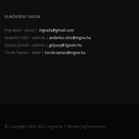
ELNÖKSÉGI TAGOK
Fojt Attila – elnök |
mgoefa@gmail.com
Anderkó Ottó – alelnök |
anderko.otto@mgoe.hu
Gulyás József – alelnök |
gulyasj@3gauto.hu
Török Tamás – titkár |
torok.tamas@mgoe.hu
© Copyright 2004-2021, mgoe.hu | Minden jog fenntartva.