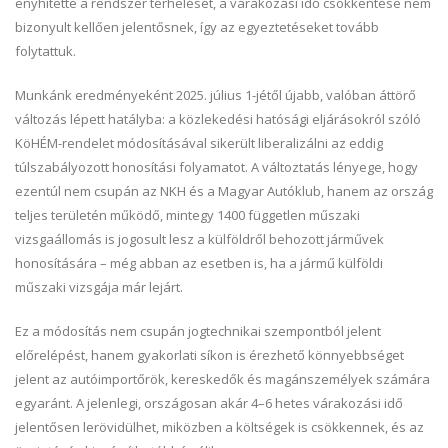
enyhítette a rendszer terhelését, a várakozási idő csökkentése nem
bizonyult kellően jelentősnek, így az egyeztetéseket tovább
folytattuk.
Munkánk eredményeként 2025. július 1-jétől újabb, valóban áttörő
változás lépett hatályba: a közlekedési hatósági eljárásokról szóló
KöHÉM-rendelet módosításával sikerült liberalizálni az eddig
túlszabályozott honosítási folyamatot. A változtatás lényege, hogy
ezentúl nem csupán az NKH és a Magyar Autóklub, hanem az ország
teljes területén működő, mintegy 1400 független műszaki
vizsgaállomás is jogosult lesz a külföldről behozott járművek
honosítására – még abban az esetben is, ha a jármű külföldi
műszaki vizsgája már lejárt.
Ez a módosítás nem csupán jogtechnikai szempontból jelent
előrelépést, hanem gyakorlati síkon is érezhető könnyebbséget
jelent az autóimportőrök, kereskedők és magánszemélyek számára
egyaránt. A jelenlegi, országosan akár 4–6 hetes várakozási idő
jelentősen lerövidülhet, miközben a költségek is csökkennek, és az