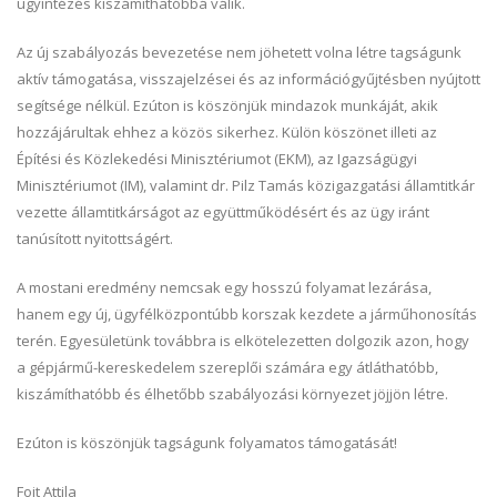
ügyintézés kiszámíthatóbbá válik.
Az új szabályozás bevezetése nem jöhetett volna létre tagságunk
aktív támogatása, visszajelzései és az információgyűjtésben nyújtott
segítsége nélkül. Ezúton is köszönjük mindazok munkáját, akik
hozzájárultak ehhez a közös sikerhez. Külön köszönet illeti az
Építési és Közlekedési Minisztériumot (EKM), az Igazságügyi
Minisztériumot (IM), valamint dr. Pilz Tamás közigazgatási államtitkár
vezette államtitkárságot az együttműködésért és az ügy iránt
tanúsított nyitottságért.
A mostani eredmény nemcsak egy hosszú folyamat lezárása,
hanem egy új, ügyfélközpontúbb korszak kezdete a járműhonosítás
terén. Egyesületünk továbbra is elkötelezetten dolgozik azon, hogy
a gépjármű-kereskedelem szereplői számára egy átláthatóbb,
kiszámíthatóbb és élhetőbb szabályozási környezet jöjjön létre.
Ezúton is köszönjük tagságunk folyamatos támogatását!
Fojt Attila