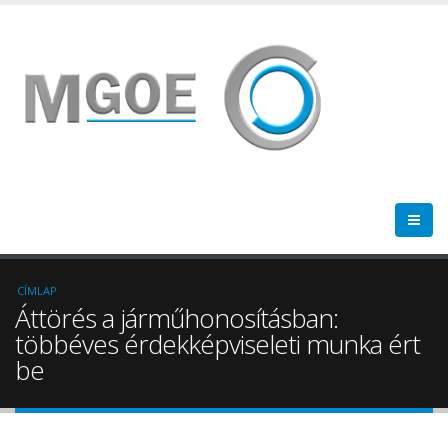
CÍMLAP
Áttörés a járműhonosításban:
többéves érdekképviseleti munka ért
be