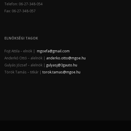
Telefon: 06-27-348-054
Fax: 06-27-348-057
ELNÖKSÉGI TAGOK
Fojt Attila – elnök |
mgoefa@gmail.com
Anderkó Ottó – alelnök |
anderko.otto@mgoe.hu
Gulyás József – alelnök |
gulyasj@3gauto.hu
Török Tamás – titkár |
torok.tamas@mgoe.hu