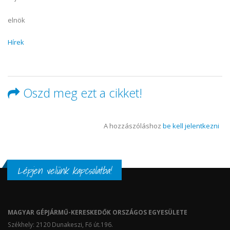
elnök
Hírek
Oszd meg ezt a cikket!
A hozzászóláshoz
be kell jelentkezni
Lépjen velünk kapcsolatba!
MAGYAR GÉPJÁRMŰ-KERESKEDŐK ORSZÁGOS EGYESÜLETE
Székhely: 2120 Dunakeszi, Fő út.196.