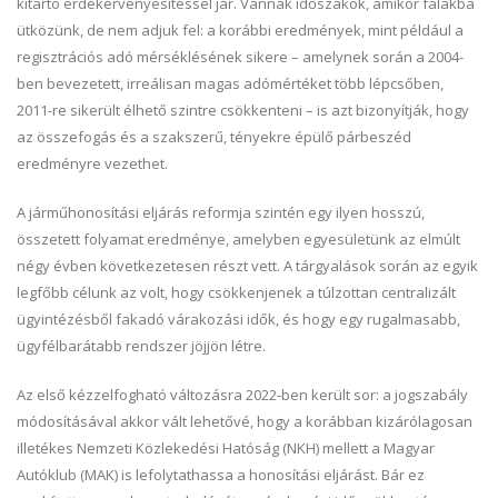
kitartó érdekérvényesítéssel jár. Vannak időszakok, amikor falakba
ütközünk, de nem adjuk fel: a korábbi eredmények, mint például a
regisztrációs adó mérséklésének sikere – amelynek során a 2004-
ben bevezetett, irreálisan magas adómértéket több lépcsőben,
2011-re sikerült élhető szintre csökkenteni – is azt bizonyítják, hogy
az összefogás és a szakszerű, tényekre épülő párbeszéd
eredményre vezethet.
A járműhonosítási eljárás reformja szintén egy ilyen hosszú,
összetett folyamat eredménye, amelyben egyesületünk az elmúlt
négy évben következetesen részt vett. A tárgyalások során az egyik
legfőbb célunk az volt, hogy csökkenjenek a túlzottan centralizált
ügyintézésből fakadó várakozási idők, és hogy egy rugalmasabb,
ügyfélbarátabb rendszer jöjjön létre.
Az első kézzelfogható változásra 2022-ben került sor: a jogszabály
módosításával akkor vált lehetővé, hogy a korábban kizárólagosan
illetékes Nemzeti Közlekedési Hatóság (NKH) mellett a Magyar
Autóklub (MAK) is lefolytathassa a honosítási eljárást. Bár ez