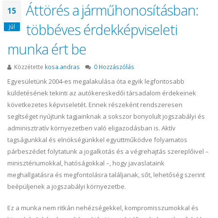
Áttörés a járműhonosításban:
15
többéves érdekképviseleti
júl
munka ért be
Közzétette
kosa.andras
0 Hozzászólás
Egyesületünk 2004-es megalakulása óta egyik legfontosabb
küldetésének tekinti az autókereskedői társadalom érdekeinek
következetes képviseletét. Ennek részeként rendszeresen
segítséget nyújtunk tagjainknak a sokszor bonyolult jogszabályi és
adminisztratív környezetben való eligazodásban is. Aktív
tagságunkkal és elnökségünkkel együttműködve folyamatos
párbeszédet folytatunk a jogalkotás és a végrehajtás szereplőivel –
minisztériumokkal, hatóságokkal –, hogy javaslataink
meghallgatásra és megfontolásra találjanak, sőt, lehetőség szerint
beépüljenek a jogszabályi környezetbe.
Ez a munka nem ritkán nehézségekkel, kompromisszumokkal és